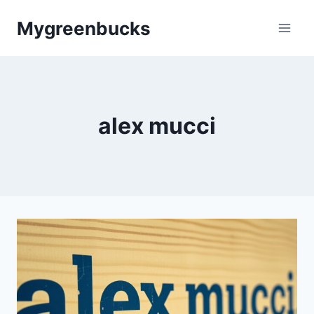
Skip
Mygreenbucks
to
content
alex mucci