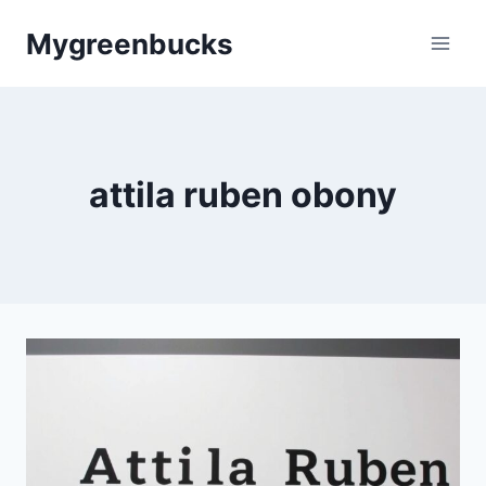
Skip
Mygreenbucks
to
content
attila ruben obony