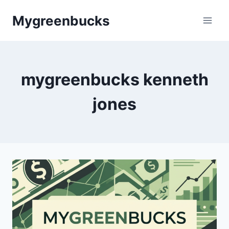
Skip
Mygreenbucks
to
content
mygreenbucks kenneth
jones